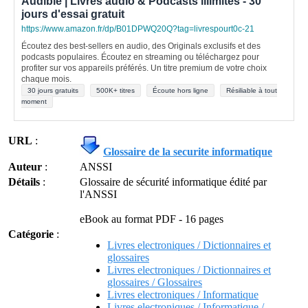
Audible | Livres audio & Podcasts illimités - 30
jours d'essai gratuit
https://www.amazon.fr/dp/B01DPWQ20Q?tag=livrespourt0c-21
Écoutez des best-sellers en audio, des Originals exclusifs et des
podcasts populaires. Écoutez en streaming ou téléchargez pour
profiter sur vos appareils préférés. Un titre premium de votre choix
chaque mois.
30 jours gratuits
500K+ titres
Écoute hors ligne
Résiliable à tout
moment
URL
:
Glossaire de la securite informatique
Auteur
:
ANSSI
Détails
:
Glossaire de sécurité informatique édité par
l'ANSSI
eBook au format PDF - 16 pages
Catégorie
:
Livres electroniques / Dictionnaires et
glossaires
Livres electroniques / Dictionnaires et
glossaires / Glossaires
Livres electroniques / Informatique
Livres electroniques / Informatique /