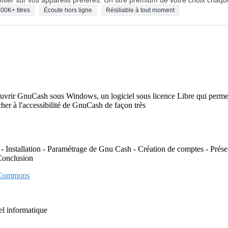
fiter sur vos appareils préférés. Un titre premium de votre choix chaqu
00K+ titres
Écoute hors ligne
Résiliable à tout moment
uvrir GnuCash sous Windows, un logiciel sous licence Libre qui permet 
acher à l'accessibilité de GnuCash de façon très
 - Installation - Paramétrage de Gnu Cash - Création de comptes - Prés
Conclusion
 Commons
iel informatique