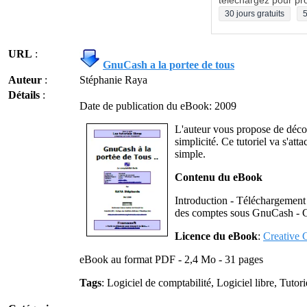
téléchargez pour pro
30 jours gratuits
5
URL
:
GnuCash a la portee de tous
Auteur
:
Stéphanie Raya
Détails
:
Date de publication du eBook: 2009
L'auteur vous propose de déco
simplicité. Ce tutoriel va s'att
simple.
Contenu du eBook
Introduction - Téléchargement
des comptes sous GnuCash - 
Licence du eBook
:
Creative
eBook au format PDF - 2,4 Mo - 31 pages
Tags
: Logiciel de comptabilité, Logiciel libre, Tutor