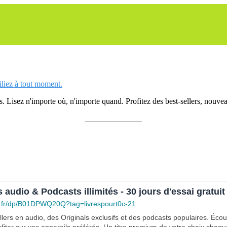
siliez à tout moment.
 Lisez n'importe où, n'importe quand. Profitez des best-sellers, nouveau
______________
s audio & Podcasts illimités - 30 jours d'essai gratuit
.fr/dp/B01DPWQ20Q?tag=livrespourt0c-21
lers en audio, des Originals exclusifs et des podcasts populaires. Éco