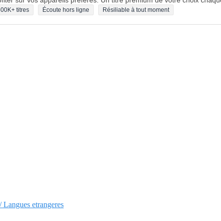
fiter sur vos appareils préférés. Un titre premium de votre choix chaqu
00K+ titres
Écoute hors ligne
Résiliable à tout moment
 / Langues etrangeres