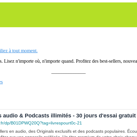
siliez à tout moment.
 Lisez n'importe où, n'importe quand. Profitez des best-sellers, nouveau
______________
es
s audio & Podcasts illimités - 30 jours d'essai gratuit
.fr/dp/B01DPWQ20Q?tag=livrespourt0c-21
lers en audio, des Originals exclusifs et des podcasts populaires. Éco