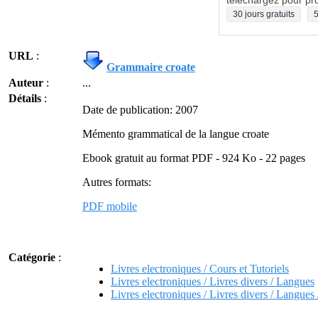
téléchargez pour pro
30 jours gratuits
5
URL
:
Grammaire croate
Auteur
:
...
Détails
:
Date de publication: 2007
Mémento grammatical de la langue croate
Ebook gratuit au format PDF - 924 Ko - 22 pages
Autres formats:
PDF mobile
Catégorie
:
Livres electroniques / Cours et Tutoriels
Livres electroniques / Livres divers / Langues
Livres electroniques / Livres divers / Langues