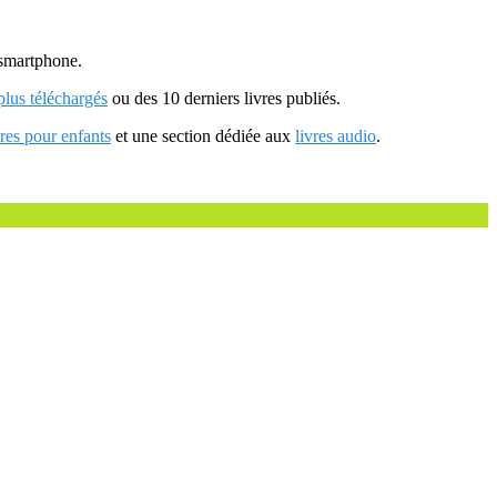
u smartphone.
 plus téléchargés
ou des 10 derniers livres publiés.
vres pour enfants
et une section dédiée aux
livres audio
.