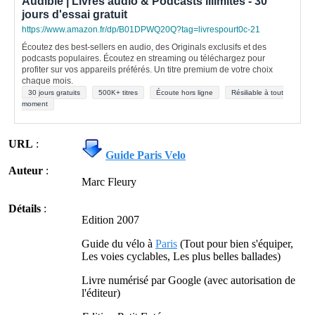
Audible | Livres audio & Podcasts illimités - 30
jours d'essai gratuit
https://www.amazon.fr/dp/B01DPWQ20Q?tag=livrespourt0c-21
Écoutez des best-sellers en audio, des Originals exclusifs et des
podcasts populaires. Écoutez en streaming ou téléchargez pour
profiter sur vos appareils préférés. Un titre premium de votre choix
chaque mois.
30 jours gratuits
500K+ titres
Écoute hors ligne
Résiliable à tout
moment
URL
:
Guide Paris Velo
Auteur
:
Marc Fleury
Détails
:
Edition 2007
Guide du vélo à
Paris
(Tout pour bien s'équiper,
Les voies cyclables, Les plus belles ballades)
Livre numérisé par Google (avec autorisation de
l'éditeur)