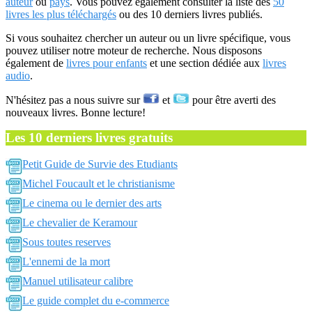
auteur
ou
pays
. Vous pouvez également consulter la liste des
50
livres les plus téléchargés
ou des 10 derniers livres publiés.
Si vous souhaitez chercher un auteur ou un livre spécifique, vous
pouvez utiliser notre moteur de recherche. Nous disposons
également de
livres pour enfants
et une section dédiée aux
livres
audio
.
N'hésitez pas a nous suivre sur
et
pour être averti des
nouveaux livres. Bonne lecture!
Les 10 derniers livres gratuits
Petit Guide de Survie des Etudiants
Michel Foucault et le christianisme
Le cinema ou le dernier des arts
Le chevalier de Keramour
Sous toutes reserves
L'ennemi de la mort
Manuel utilisateur calibre
Le guide complet du e-commerce