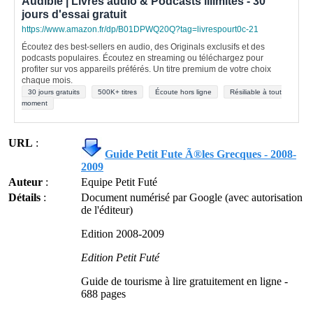
Audible | Livres audio & Podcasts illimités - 30
jours d'essai gratuit
https://www.amazon.fr/dp/B01DPWQ20Q?tag=livrespourt0c-21
Écoutez des best-sellers en audio, des Originals exclusifs et des
podcasts populaires. Écoutez en streaming ou téléchargez pour
profiter sur vos appareils préférés. Un titre premium de votre choix
chaque mois.
30 jours gratuits
500K+ titres
Écoute hors ligne
Résiliable à tout
moment
URL
:
Guide Petit Fute Ã®les Grecques - 2008-
2009
Auteur
:
Equipe Petit Futé
Détails
:
Document numérisé par Google (avec autorisation
de l'éditeur)
Edition 2008-2009
Edition Petit Futé
Guide de tourisme à lire gratuitement en ligne -
688 pages