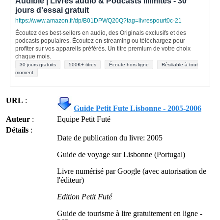
Audible | Livres audio & Podcasts illimités - 30
jours d'essai gratuit
https://www.amazon.fr/dp/B01DPWQ20Q?tag=livrespourt0c-21
Écoutez des best-sellers en audio, des Originals exclusifs et des
podcasts populaires. Écoutez en streaming ou téléchargez pour
profiter sur vos appareils préférés. Un titre premium de votre choix
chaque mois.
30 jours gratuits
500K+ titres
Écoute hors ligne
Résiliable à tout
moment
URL
:
Guide Petit Fute Lisbonne - 2005-2006
Auteur
:
Equipe Petit Futé
Détails
:
Date de publication du livre: 2005
Guide de voyage sur Lisbonne (Portugal)
Livre numérisé par Google (avec autorisation de
l'éditeur)
Edition Petit Futé
Guide de tourisme à lire gratuitement en ligne -