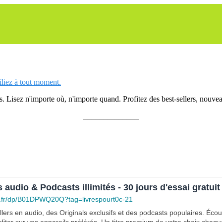
siliez à tout moment.
 Lisez n'importe où, n'importe quand. Profitez des best-sellers, nouveau
______________
s audio & Podcasts illimités - 30 jours d'essai gratuit
.fr/dp/B01DPWQ20Q?tag=livrespourt0c-21
lers en audio, des Originals exclusifs et des podcasts populaires. Éco