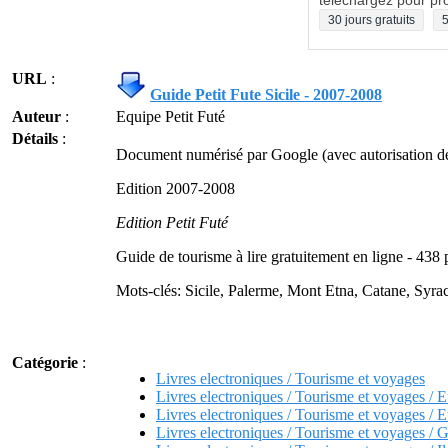
téléchargez pour pro
30 jours gratuits
5
URL
:
Guide Petit Fute Sicile - 2007-2008
Auteur
:
Equipe Petit Futé
Détails
:
Document numérisé par Google (avec autorisation de 
Edition 2007-2008
Edition Petit Futé
Guide de tourisme à lire gratuitement en ligne - 438
Mots-clés: Sicile, Palerme, Mont Etna, Catane, Syrac
Catégorie
:
Livres electroniques / Tourisme et voyages
Livres electroniques / Tourisme et voyages / 
Livres electroniques / Tourisme et voyages / Eu
Livres electroniques / Tourisme et voyages / G