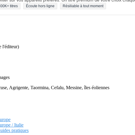
fiter sur vos appareils préférés. Un titre premium de votre choix chaqu
00K+ titres
Écoute hors ligne
Résiliable à tout moment
l'éditeur)
 pages
use, Agrigente, Taormina, Cefalu, Messine, îles éoliennes
Europe
rope / Italie
uides pratiques