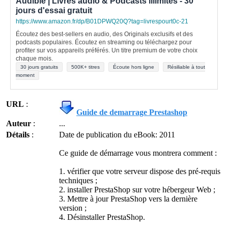
Audible | Livres audio & Podcasts illimités - 30
jours d'essai gratuit
https://www.amazon.fr/dp/B01DPWQ20Q?tag=livrespourt0c-21
Écoutez des best-sellers en audio, des Originals exclusifs et des
podcasts populaires. Écoutez en streaming ou téléchargez pour
profiter sur vos appareils préférés. Un titre premium de votre choix
chaque mois.
30 jours gratuits
500K+ titres
Écoute hors ligne
Résiliable à tout
moment
URL
:
Guide de demarrage Prestashop
Auteur
:
...
Détails
:
Date de publication du eBook: 2011
Ce guide de démarrage vous montrera comment :
1. vérifier que votre serveur dispose des pré-requis
techniques ;
2. installer PrestaShop sur votre hébergeur Web ;
3. Mettre à jour PrestaShop vers la dernière
version ;
4. Désinstaller PrestaShop.