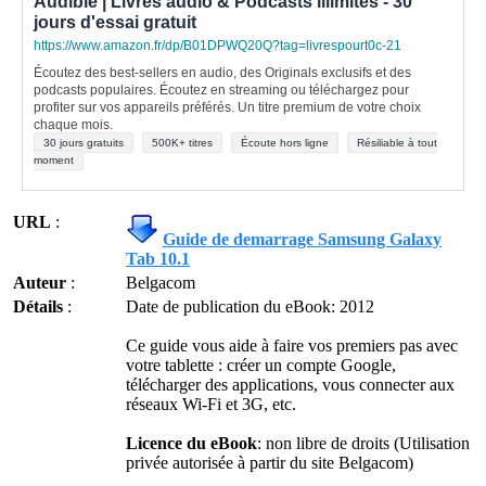
Audible | Livres audio & Podcasts illimités - 30
jours d'essai gratuit
https://www.amazon.fr/dp/B01DPWQ20Q?tag=livrespourt0c-21
Écoutez des best-sellers en audio, des Originals exclusifs et des
podcasts populaires. Écoutez en streaming ou téléchargez pour
profiter sur vos appareils préférés. Un titre premium de votre choix
chaque mois.
30 jours gratuits
500K+ titres
Écoute hors ligne
Résiliable à tout
moment
URL
:
Guide de demarrage Samsung Galaxy
Tab 10.1
Auteur
:
Belgacom
Détails
:
Date de publication du eBook: 2012
Ce guide vous aide à faire vos premiers pas avec
votre tablette : créer un compte Google,
télécharger des applications, vous connecter aux
réseaux Wi-Fi et 3G, etc.
Licence du eBook
: non libre de droits (Utilisation
privée autorisée à partir du site Belgacom)