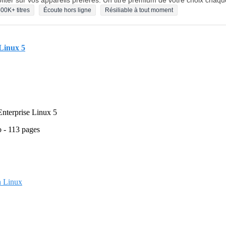
fiter sur vos appareils préférés. Un titre premium de votre choix chaqu
00K+ titres
Écoute hors ligne
Résiliable à tout moment
 Linux 5
 Enterprise Linux 5
o - 113 pages
on Linux