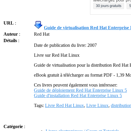
téléchargez pour pro
30 jours gratuits
5
URL
:
Guide de virtualisation Red Hat Enterprise
Auteur
:
Red Hat
Détails
:
Date de publication du livre: 2007
Livre sur Red Hat Linux
Guide de virtualisation pour la distribution Red Hat
eBook gratuit à télécharger au format PDF - 1,39 M
Ces livres peuvent également vous intéresser:
Guide de déploiement Red Hat Enterprise Linux 5
Guide d'installation Red Hat Enterprise Linux 5
Tags:
Livre Red Hat Linux
,
Livre Linux
,
distributi
Catégorie
: