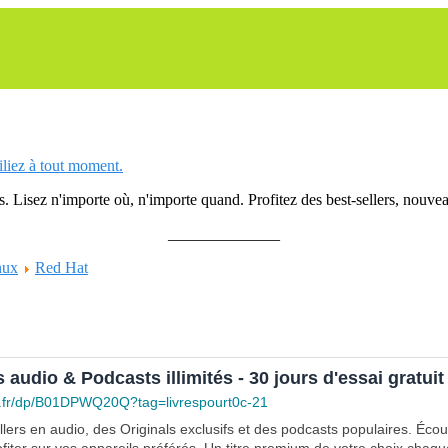
siliez à tout moment.
 Lisez n'importe où, n'importe quand. Profitez des best-sellers, nouveau
______________
nux
Red Hat
s audio & Podcasts illimités - 30 jours d'essai gratuit
.fr/dp/B01DPWQ20Q?tag=livrespourt0c-21
lers en audio, des Originals exclusifs et des podcasts populaires. Éco