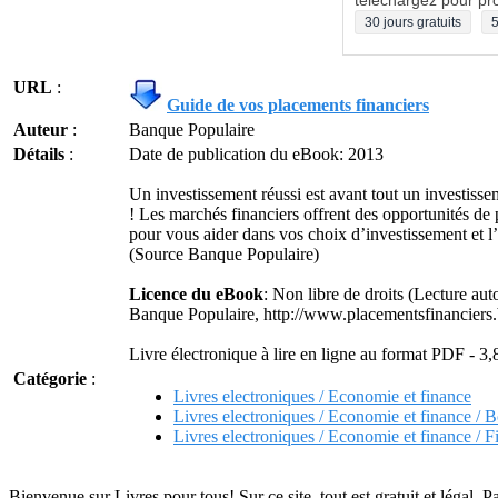
téléchargez pour pro
30 jours gratuits
5
URL
:
Guide de vos placements financiers
Auteur
:
Banque Populaire
Détails
:
Date de publication du eBook: 2013
Un investissement réussi est avant tout un investisse
! Les marchés financiers offrent des opportunités de p
pour vous aider dans vos choix d’investissement et l’
(Source Banque Populaire)
Licence du eBook
: Non libre de droits (Lecture aut
Banque Populaire, http://www.placementsfinanciers.
Livre électronique à lire en ligne au format PDF - 3
Catégorie
:
Livres electroniques / Economie et finance
Livres electroniques / Economie et finance / B
Livres electroniques / Economie et finance / F
Bienvenue sur Livres pour tous! Sur ce site, tout est gratuit et légal. P