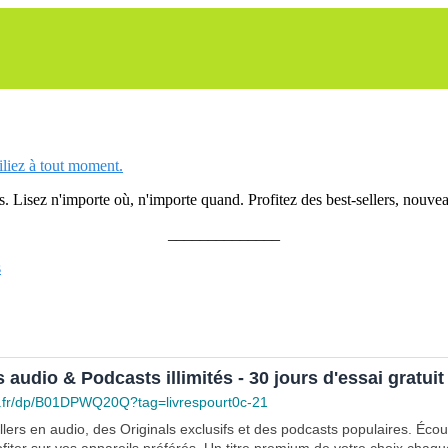
siliez à tout moment.
 Lisez n'importe où, n'importe quand. Profitez des best-sellers, nouveau
______________
s
s audio & Podcasts illimités - 30 jours d'essai gratuit
.fr/dp/B01DPWQ20Q?tag=livrespourt0c-21
lers en audio, des Originals exclusifs et des podcasts populaires. Éco