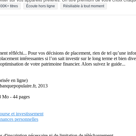
fiter sur vos appareils préférés. Un titre premium de votre choix chaqu
00K+ titres
Écoute hors ligne
Résiliable à tout moment
ment réfléchi... Pour vos décisions de placement, rien de tel qu’une inf
lacement intéressantes si l’on sait investir sur le long terme et bien d
optimisation de votre patrimoine financier. Alors suivez le guide...
orisée en ligne)
banquepopulaire.fr, 2013
,8 Mo - 44 pages
ourse et investissement
inances personnelles
as d'inscription nécessaire ni de limitation de téléchargement.