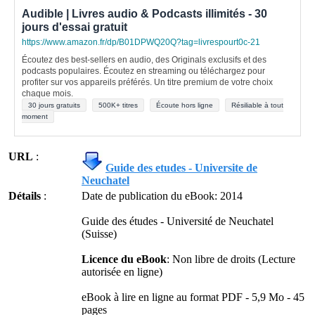
Audible | Livres audio & Podcasts illimités - 30
jours d'essai gratuit
https://www.amazon.fr/dp/B01DPWQ20Q?tag=livrespourt0c-21
Écoutez des best-sellers en audio, des Originals exclusifs et des
podcasts populaires. Écoutez en streaming ou téléchargez pour
profiter sur vos appareils préférés. Un titre premium de votre choix
chaque mois.
30 jours gratuits
500K+ titres
Écoute hors ligne
Résiliable à tout
moment
URL
:
Guide des etudes - Universite de
Neuchatel
Détails
:
Date de publication du eBook: 2014
Guide des études - Université de Neuchatel
(Suisse)
Licence du eBook
: Non libre de droits (Lecture
autorisée en ligne)
eBook à lire en ligne au format PDF - 5,9 Mo - 45
pages