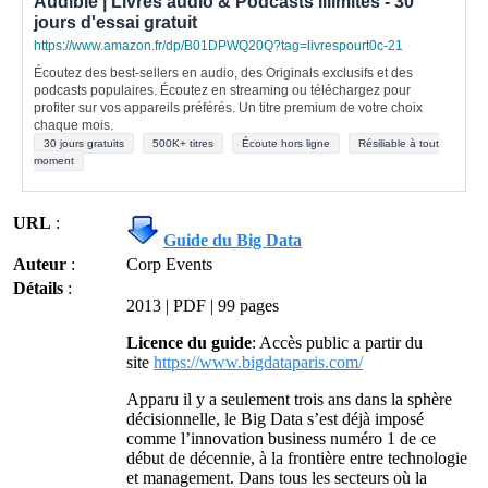
Audible | Livres audio & Podcasts illimités - 30
jours d'essai gratuit
https://www.amazon.fr/dp/B01DPWQ20Q?tag=livrespourt0c-21
Écoutez des best-sellers en audio, des Originals exclusifs et des
podcasts populaires. Écoutez en streaming ou téléchargez pour
profiter sur vos appareils préférés. Un titre premium de votre choix
chaque mois.
30 jours gratuits
500K+ titres
Écoute hors ligne
Résiliable à tout
moment
URL
:
Guide du Big Data
Auteur
:
Corp Events
Détails
:
2013 | PDF | 99 pages
Licence du guide
: Accès public a partir du
site
https://www.bigdataparis.com/
Apparu il y a seulement trois ans dans la sphère
décisionnelle, le Big Data s’est déjà imposé
comme l’innovation business numéro 1 de ce
début de décennie, à la frontière entre technologie
et management. Dans tous les secteurs où la