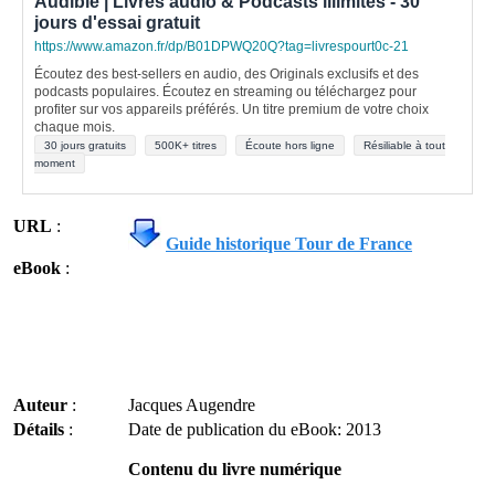
Audible | Livres audio & Podcasts illimités - 30
jours d'essai gratuit
https://www.amazon.fr/dp/B01DPWQ20Q?tag=livrespourt0c-21
Écoutez des best-sellers en audio, des Originals exclusifs et des
podcasts populaires. Écoutez en streaming ou téléchargez pour
profiter sur vos appareils préférés. Un titre premium de votre choix
chaque mois.
30 jours gratuits
500K+ titres
Écoute hors ligne
Résiliable à tout
moment
URL
:
Guide historique Tour de France
eBook
:
Auteur
:
Jacques Augendre
Détails
:
Date de publication du eBook: 2013
Contenu du livre numérique