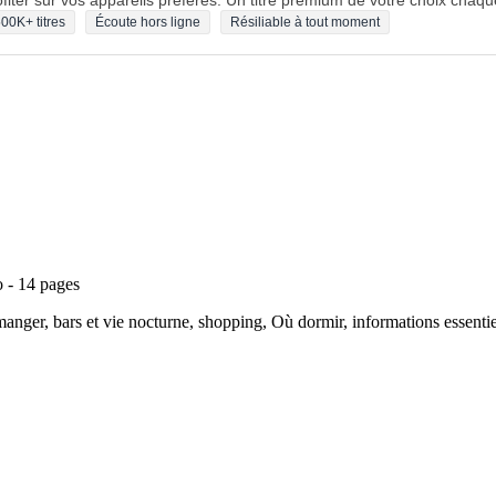
fiter sur vos appareils préférés. Un titre premium de votre choix chaqu
00K+ titres
Écoute hors ligne
Résiliable à tout moment
o - 14 pages
 manger, bars et vie nocturne, shopping, Où dormir, informations essentiel