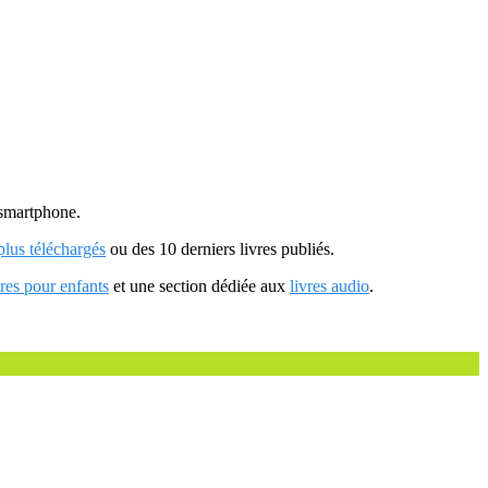
u smartphone.
 plus téléchargés
ou des 10 derniers livres publiés.
vres pour enfants
et une section dédiée aux
livres audio
.