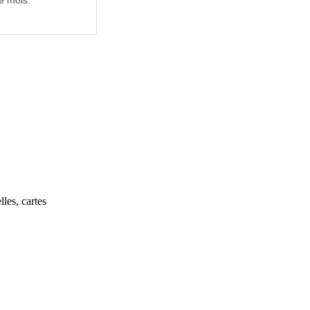
e mois.
les, cartes