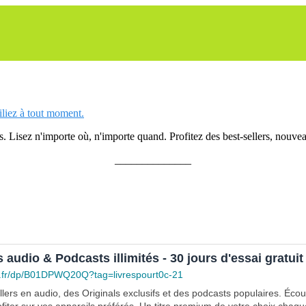
siliez à tout moment.
 Lisez n'importe où, n'importe quand. Profitez des best-sellers, nouveau
______________
s audio & Podcasts illimités - 30 jours d'essai gratuit
.fr/dp/B01DPWQ20Q?tag=livrespourt0c-21
lers en audio, des Originals exclusifs et des podcasts populaires. Éco