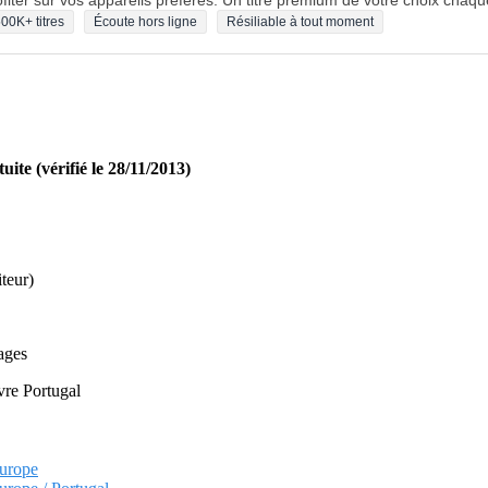
fiter sur vos appareils préférés. Un titre premium de votre choix chaqu
00K+ titres
Écoute hors ligne
Résiliable à tout moment
uite (vérifié le 28/11/2013)
teur)
pages
ivre Portugal
Europe