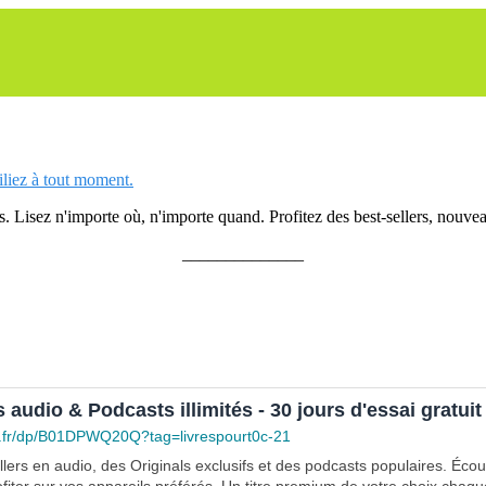
siliez à tout moment.
 Lisez n'importe où, n'importe quand. Profitez des best-sellers, nouveau
______________
s audio & Podcasts illimités - 30 jours d'essai gratuit
.fr/dp/B01DPWQ20Q?tag=livrespourt0c-21
lers en audio, des Originals exclusifs et des podcasts populaires. Éco