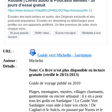
Audible | Livres audio & Podcasts illimités - 30
jours d'essai gratuit
https://www.amazon.fr/dp/B01DPWQ20Q?tag=livrespourt0c-21
Écoutez des best-sellers en audio, des Originals exclusifs et des
podcasts populaires. Écoutez en streaming ou téléchargez pour
profiter sur vos appareils préférés. Un titre premium de votre choix
chaque mois.
30 jours gratuits
500K+ titres
Écoute hors ligne
Résiliable à tout
moment
URL
:
Guide vert Michelin - Sardaigne
Auteur
:
Michelin
Détails
:
Note: Ce livre n'est plus disponible en lecture
gratuite (vérifié le 28/11/2013)
Guide de voyage publié en 2010
Plages, montagnes, musées, villages charmants,
gastronomie ou encore artisanat : il y en a pour
tous les goûts en Sardaigne ! Le Guide Vert
Sardaigne vous aide à faire vos choix ! De
Cagliari et le Sulcis, en passant par Nuoro et le