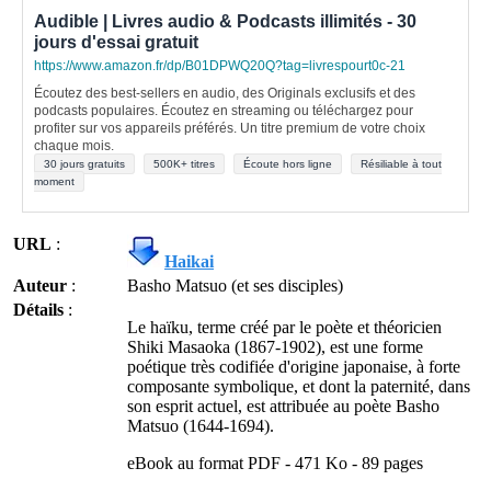
Audible | Livres audio & Podcasts illimités - 30
jours d'essai gratuit
https://www.amazon.fr/dp/B01DPWQ20Q?tag=livrespourt0c-21
Écoutez des best-sellers en audio, des Originals exclusifs et des
podcasts populaires. Écoutez en streaming ou téléchargez pour
profiter sur vos appareils préférés. Un titre premium de votre choix
chaque mois.
30 jours gratuits
500K+ titres
Écoute hors ligne
Résiliable à tout
moment
URL
:
Haikai
Auteur
:
Basho Matsuo (et ses disciples)
Détails
:
Le haïku, terme créé par le poète et théoricien
Shiki Masaoka (1867-1902), est une forme
poétique très codifiée d'origine japonaise, à forte
composante symbolique, et dont la paternité, dans
son esprit actuel, est attribuée au poète Basho
Matsuo (1644-1694).
eBook au format PDF - 471 Ko - 89 pages