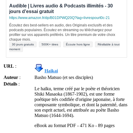
Audible | Livres audio & Podcasts illimités - 30
jours d'essai gratuit
https://www.amazon.fr/dp/B01DPWQ20Q?tag=livrespourt0c-21
Écoutez des best-sellers en audio, des Originals exclusifs et des
podcasts populaires. Écoutez en streaming ou téléchargez pour
profiter sur vos appareils préférés. Un titre premium de votre choix
chaque mois.
30 jours gratuits
500K+ titres
Écoute hors ligne
Résiliable à tout
moment
URL
:
Haikai
Auteur
:
Basho Matsuo (et ses disciples)
Détails
:
Le haïku, terme créé par le poète et théoricien
Shiki Masaoka (1867-1902), est une forme
poétique très codifiée d'origine japonaise, à forte
composante symbolique, et dont la paternité, dans
son esprit actuel, est attribuée au poète Basho
Matsuo (1644-1694).
eBook au format PDF - 471 Ko - 89 pages