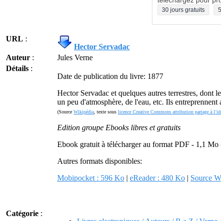
téléchargez pour pro
30 jours gratuits
5
URL
:
Hector Servadac
Auteur
:
Jules Verne
Détails
:
Date de publication du livre: 1877
Hector Servadac et quelques autres terrestres, dont le
un peu d'atmosphère, de l'eau, etc. Ils entreprennent
(Source
Wikipédia
, texte sous
licence Creative Commons attribution partage à l’id
Edition groupe Ebooks libres et gratuits
Ebook gratuit à télécharger au format PDF - 1,1 Mo
Autres formats disponibles:
Mobipocket : 596 Ko
|
eReader : 480 Ko
|
Source W
Catégorie
: