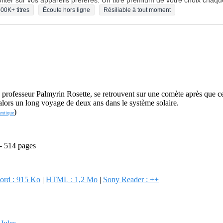
fiter sur vos appareils préférés. Un titre premium de votre choix chaqu
00K+ titres
Écoute hors ligne
Résiliable à tout moment
 professeur Palmyrin Rosette, se retrouvent sur une comète après que cel
 alors un long voyage de deux ans dans le système solaire.
)
entique
 - 514 pages
ord : 915 Ko
|
HTML : 1,2 Mo
|
Sony Reader : ++