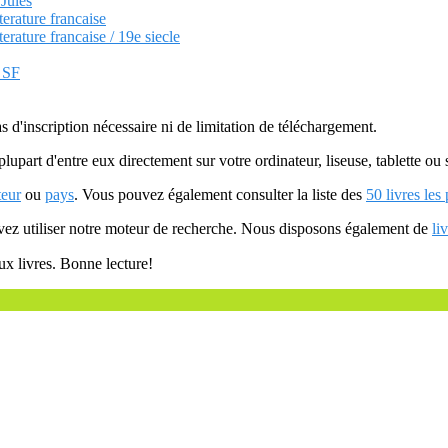
 Jules
terature francaise
terature francaise / 19e siecle
t SF
as d'inscription nécessaire ni de limitation de téléchargement.
plupart d'entre eux directement sur votre ordinateur, liseuse, tablette o
teur
ou
pays
. Vous pouvez également consulter la liste des
50 livres les
uvez utiliser notre moteur de recherche. Nous disposons également de
li
ux livres. Bonne lecture!