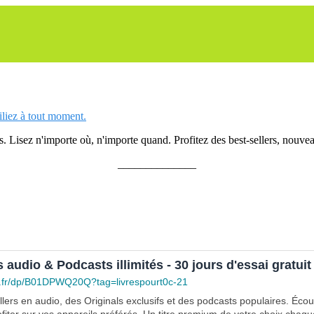
siliez à tout moment.
 Lisez n'importe où, n'importe quand. Profitez des best-sellers, nouveau
______________
s audio & Podcasts illimités - 30 jours d'essai gratuit
.fr/dp/B01DPWQ20Q?tag=livrespourt0c-21
lers en audio, des Originals exclusifs et des podcasts populaires. Éco