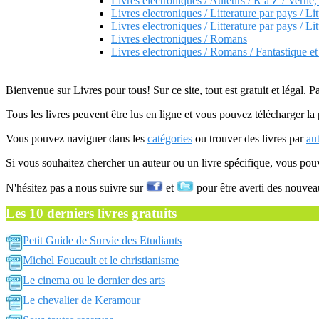
Livres electroniques / Auteurs / R a Z / Verne,
Livres electroniques / Litterature par pays / Lit
Livres electroniques / Litterature par pays / Lit
Livres electroniques / Romans
Livres electroniques / Romans / Fantastique e
Bienvenue sur Livres pour tous! Sur ce site, tout est gratuit et légal. P
Tous les livres peuvent être lus en ligne et vous pouvez télécharger la 
Vous pouvez naviguer dans les
catégories
ou trouver des livres par
au
Si vous souhaitez chercher un auteur ou un livre spécifique, vous po
N'hésitez pas a nous suivre sur
et
pour être averti des nouvea
Les 10 derniers livres gratuits
Petit Guide de Survie des Etudiants
Michel Foucault et le christianisme
Le cinema ou le dernier des arts
Le chevalier de Keramour