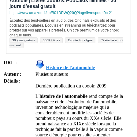
Audible | Livres audio & Podcasts illimités - 30
jours d'essai gratuit
https://www.amazon.fr/dp/B01DPWQ20Q?tag=livrespourt0c-21
Écoutez des best-sellers en audio, des Originals exclusifs et des
podcasts populaires. Écoutez en streaming ou téléchargez pour
profiter sur vos appareils préférés. Un titre premium de votre choix
chaque mois.
30 jours gratuits
500K+ titres
Écoute hors ligne
Résiliable à tout
moment
URL
:
Histoire de l'automobile
Auteur
:
Plusieurs auteurs
Détails
:
Dernière publication du ebook: 2009
L'
histoire de l'automobile
rend compte de la
naissance et de l'évolution de l'automobile,
invention technologique majeure qui a
considérablement modifié les sociétés de
nombreux pays au cours du XXe siècle. Elle
prend naissance au XIXe siècle lorsque la
technique fait la part belle à la vapeur comme
source d'énergie pour ensuite s'orienter