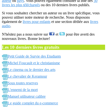
auteur
ou
pays
. Vous pouvez également consulter la liste des
50
livres les plus téléchargés
ou des 10 derniers livres publiés.
Si vous souhaitez chercher un auteur ou un livre spécifique, vous
pouvez utiliser notre moteur de recherche. Nous disposons
également de
livres pour enfants
et une section dédiée aux
livres
audio
.
N'hésitez pas a nous suivre sur
et
pour être averti des
nouveaux livres. Bonne lecture!
Les 10 derniers livres gratuits
Petit Guide de Survie des Etudiants
Michel Foucault et le christianisme
Le cinema ou le dernier des arts
Le chevalier de Keramour
Sous toutes reserves
L'ennemi de la mort
Manuel utilisateur calibre
Le guide complet du e-commerce