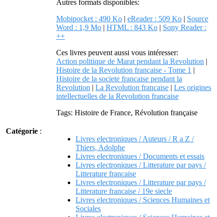
Autres formats disponibles:
Mobipocket : 490 Ko
|
eReader : 509 Ko
|
Source
Word : 1,9 Mo
|
HTML : 843 Ko
|
Sony Reader :
++
Ces livres peuvent aussi vous intéresser:
Action politique de Marat pendant la Revolution
|
Histoire de la Revolution francaise - Tome 1
|
Histoire de la societe francaise pendant la
Revolution
|
La Revolution francaise
|
Les origines
intellectuelles de la Revolution francaise
Tags: Histoire de France, Révolution française
Catégorie
:
Livres electroniques / Auteurs / R a Z /
Thiers, Adolphe
Livres electroniques / Documents et essais
Livres electroniques / Litterature par pays /
Litterature francaise
Livres electroniques / Litterature par pays /
Litterature francaise / 19e siecle
Livres electroniques / Sciences Humaines et
Sociales