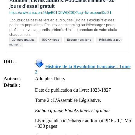
Audible | Livres audio & Podcasts illimités - 30
jours d'essai gratuit
https://www.amazon.fr/dp/B01DPWQ20Q?tag=livrespourt0c-21
Écoutez des best-sellers en audio, des Originals exclusifs et des
podcasts populaires. Écoutez en streaming ou téléchargez pour
profiter sur vos appareils préférés. Un titre premium de votre choix
chaque mois.
30 jours gratuits
500K+ titres
Écoute hors ligne
Résiliable à tout
moment
URL
:
Histoire de la Revolution francaise - Tome
2
Auteur
:
Adolphe Thiers
Détails
:
Date de publication du livre: 1823-1827
Tome 2 : L'Assemblée Législative.
Edition groupe Ebooks libres et gratuits
Livre gratuit à télécharger au format PDF - 1,1 Mo
- 338 pages