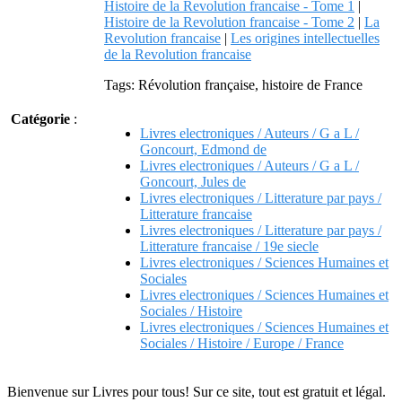
Histoire de la Revolution francaise - Tome 1
|
Histoire de la Revolution francaise - Tome 2
|
La
Revolution francaise
|
Les origines intellectuelles
de la Revolution francaise
Tags: Révolution française, histoire de France
Catégorie
:
Livres electroniques / Auteurs / G a L /
Goncourt, Edmond de
Livres electroniques / Auteurs / G a L /
Goncourt, Jules de
Livres electroniques / Litterature par pays /
Litterature francaise
Livres electroniques / Litterature par pays /
Litterature francaise / 19e siecle
Livres electroniques / Sciences Humaines et
Sociales
Livres electroniques / Sciences Humaines et
Sociales / Histoire
Livres electroniques / Sciences Humaines et
Sociales / Histoire / Europe / France
Bienvenue sur Livres pour tous! Sur ce site, tout est gratuit et légal.