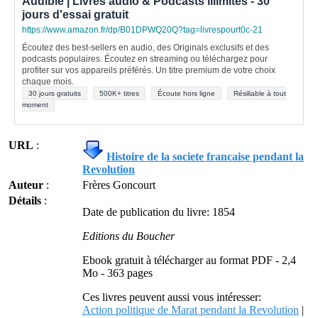
Audible | Livres audio & Podcasts illimités - 30
jours d'essai gratuit
https://www.amazon.fr/dp/B01DPWQ20Q?tag=livrespourt0c-21
Écoutez des best-sellers en audio, des Originals exclusifs et des
podcasts populaires. Écoutez en streaming ou téléchargez pour
profiter sur vos appareils préférés. Un titre premium de votre choix
chaque mois.
30 jours gratuits
500K+ titres
Écoute hors ligne
Résiliable à tout
moment
URL
:
Histoire de la societe francaise pendant la
Revolution
Auteur
:
Frères Goncourt
Détails
:
Date de publication du livre: 1854
Editions du Boucher
Ebook gratuit à télécharger au format PDF - 2,4
Mo - 363 pages
Ces livres peuvent aussi vous intéresser:
Action politique de Marat pendant la Revolution
|