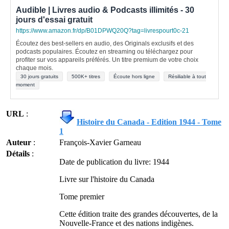
Audible | Livres audio & Podcasts illimités - 30
jours d'essai gratuit
https://www.amazon.fr/dp/B01DPWQ20Q?tag=livrespourt0c-21
Écoutez des best-sellers en audio, des Originals exclusifs et des
podcasts populaires. Écoutez en streaming ou téléchargez pour
profiter sur vos appareils préférés. Un titre premium de votre choix
chaque mois.
30 jours gratuits
500K+ titres
Écoute hors ligne
Résiliable à tout
moment
URL
:
Histoire du Canada - Edition 1944 - Tome
1
Auteur
:
François-Xavier Garneau
Détails
:
Date de publication du livre: 1944
Livre sur l'histoire du Canada
Tome premier
Cette édition traite des grandes découvertes, de la
Nouvelle-France et des nations indigènes.