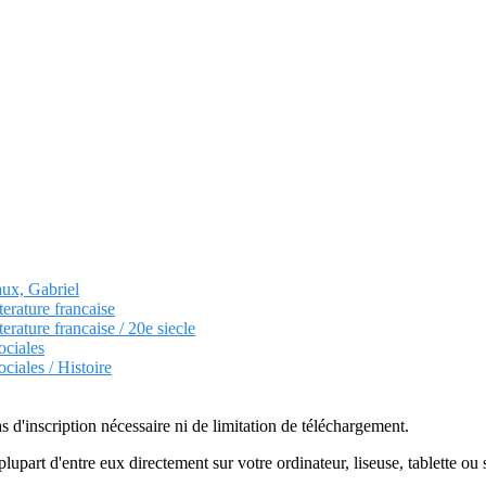
aux, Gabriel
terature francaise
terature francaise / 20e siecle
ociales
ciales / Histoire
as d'inscription nécessaire ni de limitation de téléchargement.
plupart d'entre eux directement sur votre ordinateur, liseuse, tablette o