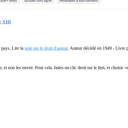
00K+ titres
Écoute hors ligne
Résiliable à tout moment
e XIII
 pays. Lire la
note sur le droit d'auteur
. Auteur décédé en 1949 - Livre 
r, et non les ouvrir. Pour cela, faites un clic droit sur le lien, et choisir 