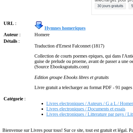
téléchargez pour pro
30 jours gratuits
5
URL
:
Hymnes homeriques
Auteur
:
Homere
Détails
:
Traduction d'Ernest Falconnet (1817)
Collection de courts poemes epiques, qui dans l'Antiq
guise de prelude ou proeme, avant de passer a une o
(Source Ebooksgratuits.com)
Edition groupe Ebooks libres et gratuits
Livre gratuit a telecharger au format PDF - 91 pages
Catégorie
:
Livres electroniques / Auteurs / G a L / Home
Livres electroniques / Documents et essais
Livres electroniques / Litterature par pays / Li
Bienvenue sur Livres pour tous! Sur ce site, tout est gratuit et légal. P