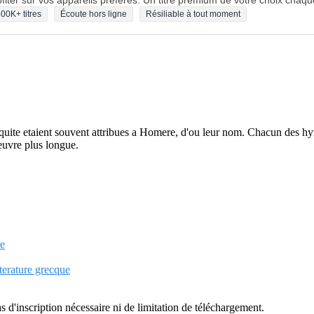
fiter sur vos appareils préférés. Un titre premium de votre choix chaqu
00K+ titres
Écoute hors ligne
Résiliable à tout moment
uite etaient souvent attribues a Homere, d'ou leur nom. Chacun des hymn
euvre plus longue.
re
tterature grecque
as d'inscription nécessaire ni de limitation de téléchargement.