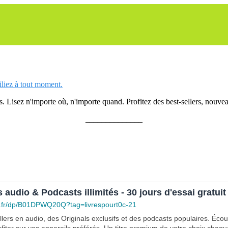
siliez à tout moment.
 Lisez n'importe où, n'importe quand. Profitez des best-sellers, nouveau
______________
s audio & Podcasts illimités - 30 jours d'essai gratuit
.fr/dp/B01DPWQ20Q?tag=livrespourt0c-21
lers en audio, des Originals exclusifs et des podcasts populaires. Éco