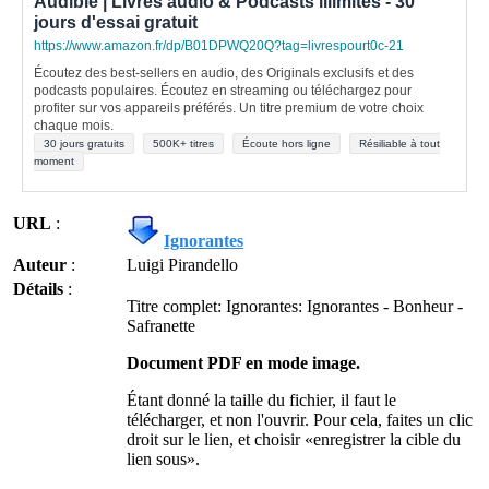
Audible | Livres audio & Podcasts illimités - 30
jours d'essai gratuit
https://www.amazon.fr/dp/B01DPWQ20Q?tag=livrespourt0c-21
Écoutez des best-sellers en audio, des Originals exclusifs et des
podcasts populaires. Écoutez en streaming ou téléchargez pour
profiter sur vos appareils préférés. Un titre premium de votre choix
chaque mois.
30 jours gratuits
500K+ titres
Écoute hors ligne
Résiliable à tout
moment
URL
:
Ignorantes
Auteur
:
Luigi Pirandello
Détails
:
Titre complet: Ignorantes: Ignorantes - Bonheur -
Safranette
Document PDF en mode image.
Étant donné la taille du fichier, il faut le
télécharger, et non l'ouvrir. Pour cela, faites un clic
droit sur le lien, et choisir «enregistrer la cible du
lien sous».