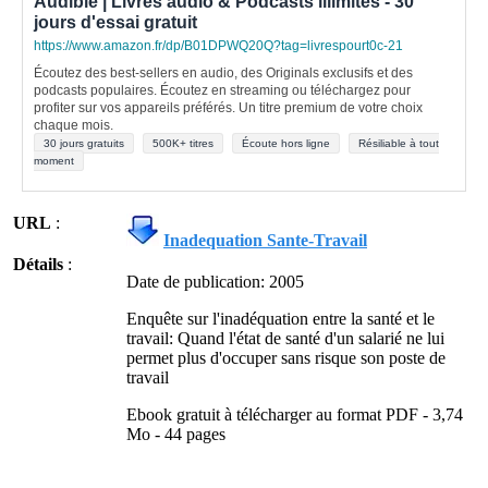
Audible | Livres audio & Podcasts illimités - 30
jours d'essai gratuit
https://www.amazon.fr/dp/B01DPWQ20Q?tag=livrespourt0c-21
Écoutez des best-sellers en audio, des Originals exclusifs et des
podcasts populaires. Écoutez en streaming ou téléchargez pour
profiter sur vos appareils préférés. Un titre premium de votre choix
chaque mois.
30 jours gratuits
500K+ titres
Écoute hors ligne
Résiliable à tout
moment
URL
:
Inadequation Sante-Travail
Détails
:
Date de publication: 2005
Enquête sur l'inadéquation entre la santé et le
travail: Quand l'état de santé d'un salarié ne lui
permet plus d'occuper sans risque son poste de
travail
Ebook gratuit à télécharger au format PDF - 3,74
Mo - 44 pages