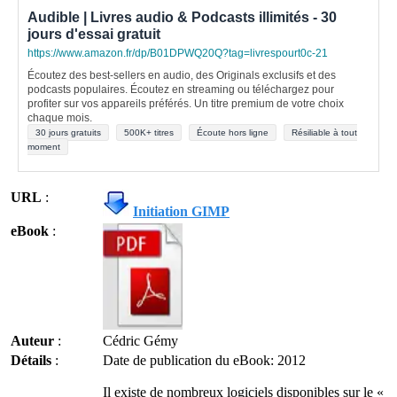
Audible | Livres audio & Podcasts illimités - 30
jours d'essai gratuit
https://www.amazon.fr/dp/B01DPWQ20Q?tag=livrespourt0c-21
Écoutez des best-sellers en audio, des Originals exclusifs et des
podcasts populaires. Écoutez en streaming ou téléchargez pour
profiter sur vos appareils préférés. Un titre premium de votre choix
chaque mois.
30 jours gratuits
500K+ titres
Écoute hors ligne
Résiliable à tout
moment
URL
:
Initiation GIMP
eBook
:
Auteur
:
Cédric Gémy
Détails
:
Date de publication du eBook: 2012
Il existe de nombreux logiciels disponibles sur le «