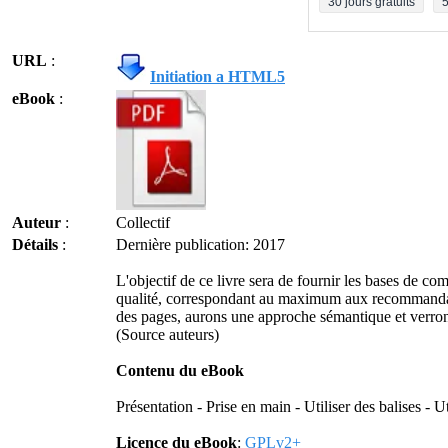
30 jours gratuits
5
URL
:
Initiation a HTML5
eBook
:
Auteur
:
Collectif
Détails
:
Dernière publication: 2017
L'objectif de ce livre sera de fournir les bases de 
qualité, correspondant au maximum aux recommandatio
des pages, aurons une approche sémantique et verrons
(Source auteurs)
Contenu du eBook
Présentation - Prise en main - Utiliser des balises - Ut
Licence du eBook
:
GPLv2+