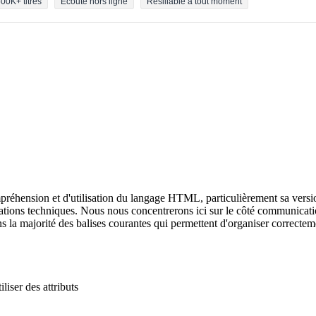
00K+ titres
Écoute hors ligne
Résiliable à tout moment
compréhension et d'utilisation du langage HTML, particulièrement sa vers
ns techniques. Nous nous concentrerons ici sur le côté communicationn
 la majorité des balises courantes qui permettent d'organiser correctem
iliser des attributs