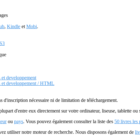
ages
ub
,
Kindle
et
Mobi
.
SS3
ique
s et developpement
ges et developpement / HTML
as d'inscription nécessaire ni de limitation de téléchargement.
plupart d'entre eux directement sur votre ordinateur, liseuse, tablette o
teur
ou
pays
. Vous pouvez également consulter la liste des
50 livres les
uvez utiliser notre moteur de recherche. Nous disposons également de
li