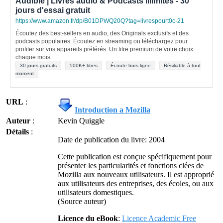
Audible | Livres audio & Podcasts illimités - 30
jours d'essai gratuit
https://www.amazon.fr/dp/B01DPWQ20Q?tag=livrespourt0c-21
Écoutez des best-sellers en audio, des Originals exclusifs et des
podcasts populaires. Écoutez en streaming ou téléchargez pour
profiter sur vos appareils préférés. Un titre premium de votre choix
chaque mois.
30 jours gratuits
500K+ titres
Écoute hors ligne
Résiliable à tout
moment
URL
:
Introduction a Mozilla
Auteur
:
Kevin Quiggle
Détails
:
Date de publication du livre: 2004
Cette publication est conçue spécifiquement pour
présenter les particularités et fonctions clées de
Mozilla aux nouveaux utilisateurs. Il est approprié
aux utilisateurs des entreprises, des écoles, ou aux
utilisateurs domestiques.
(Source auteur)
Licence du eBook
:
Licence Academic Free