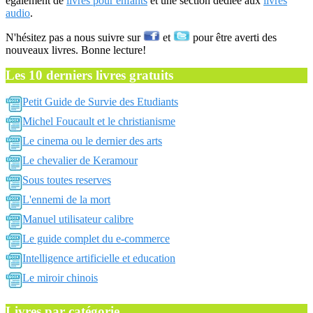
également de
livres pour enfants
et une section dédiée aux
livres
audio
.
N'hésitez pas a nous suivre sur
et
pour être averti des
nouveaux livres. Bonne lecture!
Les 10 derniers livres gratuits
Petit Guide de Survie des Etudiants
Michel Foucault et le christianisme
Le cinema ou le dernier des arts
Le chevalier de Keramour
Sous toutes reserves
L'ennemi de la mort
Manuel utilisateur calibre
Le guide complet du e-commerce
Intelligence artificielle et education
Le miroir chinois
Livres par catégorie