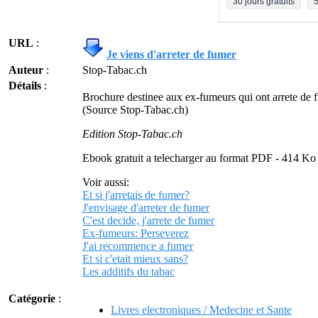
30 jours gratuits
5
URL
:
Je viens d'arreter de fumer
Auteur
:
Stop-Tabac.ch
Détails
:
Brochure destinee aux ex-fumeurs qui ont arrete de
(Source Stop-Tabac.ch)
Edition Stop-Tabac.ch
Ebook gratuit a telecharger au format PDF - 414 Ko
Voir aussi:
Et si j'arretais de fumer?
J'envisage d'arreter de fumer
C'est decide, j'arrete de fumer
Ex-fumeurs: Perseverez
J'ai recommence a fumer
Et si c'etait mieux sans?
Les additifs du tabac
Catégorie
:
Livres electroniques / Medecine et Sante