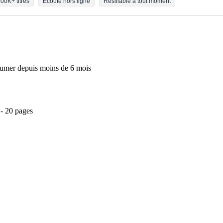
00K+ titres
Écoute hors ligne
Résiliable à tout moment
 fumer depuis moins de 6 mois
 - 20 pages