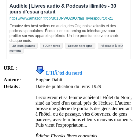
Audible | Livres audio & Podcasts illimités - 30
jours d'essai gratuit
https://www.amazon.fr/dp/B01DPWQ20Q?tag=livrespourt0c-21
Écoutez des best-sellers en audio, des Originals exclusifs et des
podcasts populaires. Écoutez en streaming ou téléchargez pour
profiter sur vos appareils préférés. Un titre premium de votre choix
chaque mois.
30 jours gratuits
500K+ titres
Écoute hors ligne
Résiliable à tout
moment
URL
:
L'HÃ´tel du nord
Auteur
:
Eugène Dabit
Détails
:
Date de publication du livre: 1929
Lecouvreur et sa femme achètent l'Hôtel du Nord,
situé au bord d'un canal, près de l'écluse. L'auteur
brosse une galerie de portraits des gens demeurant
à l'hôtel, ou de passage, vies d'ouvriers, de gens
pauvres, avec leur bons et leurs mauvais moments.
Puis vient l'expropriation...
Édition Ebooks libres et gratuits.