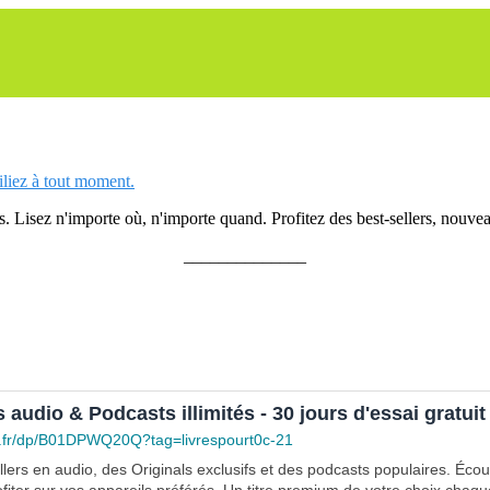
siliez à tout moment.
 Lisez n'importe où, n'importe quand. Profitez des best-sellers, nouveau
______________
s audio & Podcasts illimités - 30 jours d'essai gratuit
.fr/dp/B01DPWQ20Q?tag=livrespourt0c-21
lers en audio, des Originals exclusifs et des podcasts populaires. Éco