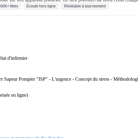
fiter sur vos appareils préférés. Un titre premium de votre choix chaqu
00K+ titres
Écoute hors ligne
Résiliable à tout moment
tat d'infirmier
mier Sapeur Pompier "ISP" - L'urgence - Concept du stress - Méthodologie
orisée en ligne)