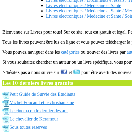
Livres electroniques / Documents et essais / T
Livres electroniques / Medecine et Sante
Livres electroniques / Medecine et Sante / Me
Livres electroniques / Medecine et Sante / Soin
Bienvenue sur Livres pour tous! Sur ce site, tout est gratuit et légal. P
Tous les livres peuvent être lus en ligne et vous pouvez télécharger la 
Vous pouvez naviguer dans les
catégories
ou trouver des livres par
au
Si vous souhaitez chercher un auteur ou un livre spécifique, vous po
N'hésitez pas a nous suivre sur
et
pour être averti des nouvea
Les 10 derniers livres gratuits
Petit Guide de Survie des Etudiants
Michel Foucault et le christianisme
Le cinema ou le dernier des arts
Le chevalier de Keramour
Sous toutes reserves