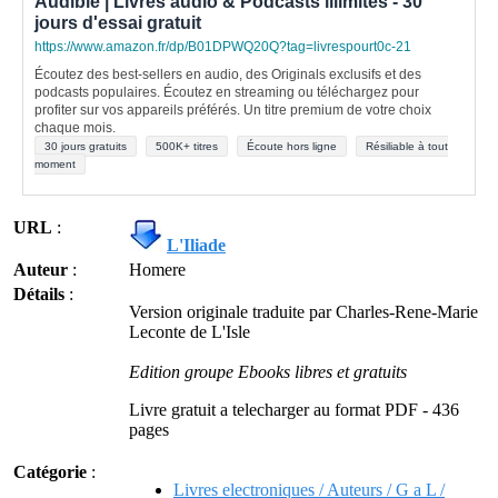
Audible | Livres audio & Podcasts illimités - 30
jours d'essai gratuit
https://www.amazon.fr/dp/B01DPWQ20Q?tag=livrespourt0c-21
Écoutez des best-sellers en audio, des Originals exclusifs et des
podcasts populaires. Écoutez en streaming ou téléchargez pour
profiter sur vos appareils préférés. Un titre premium de votre choix
chaque mois.
30 jours gratuits
500K+ titres
Écoute hors ligne
Résiliable à tout
moment
URL
:
L'Iliade
Auteur
:
Homere
Détails
:
Version originale traduite par Charles-Rene-Marie
Leconte de L'Isle
Edition groupe Ebooks libres et gratuits
Livre gratuit a telecharger au format PDF - 436
pages
Catégorie
:
Livres electroniques / Auteurs / G a L /