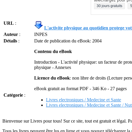
téléchargez pour pro
30 jours gratuits
5
URL
:
L'activite physique au quotidien protege vot
Auteur
:
INPES
Détails
:
Date de publication du eBook: 2004
Contenu du eBook
Introduction - L'activité physique: un facteur de pro
physique - Annexes
Licence du eBook
: non libre de droits (Lecture per
eBook gratuit au format PDF - 346 Ko - 27 pages
Catégorie
:
Livres electroniques / Medecine et Sante
Livres electroniques / Medecine et Sante / Nutr
Bienvenue sur Livres pour tous! Sur ce site, tout est gratuit et légal. P
Tous les livres peuvent être lus en ligne et vous pouvez télécharger la 