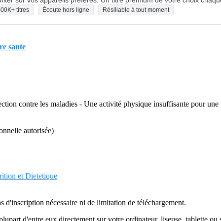
fiter sur vos appareils préférés. Un titre premium de votre choix chaqu
00K+ titres
Écoute hors ligne
Résiliable à tout moment
re sante
tection contre les maladies - Une activité physique insuffisante pour un
sonnelle autorisée)
ition et Dietetique
as d'inscription nécessaire ni de limitation de téléchargement.
plupart d'entre eux directement sur votre ordinateur, liseuse, tablette o