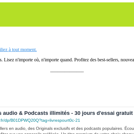
siliez à tout moment.
 Lisez n'importe où, n'importe quand. Profitez des best-sellers, nouveau
______________
s audio & Podcasts illimités - 30 jours d'essai gratuit
.fr/dp/B01DPWQ20Q?tag=livrespourt0c-21
lers en audio, des Originals exclusifs et des podcasts populaires. Éco