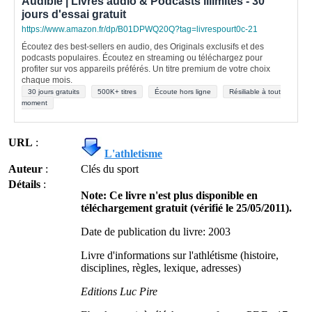
Audible | Livres audio & Podcasts illimités - 30
jours d'essai gratuit
https://www.amazon.fr/dp/B01DPWQ20Q?tag=livrespourt0c-21
Écoutez des best-sellers en audio, des Originals exclusifs et des
podcasts populaires. Écoutez en streaming ou téléchargez pour
profiter sur vos appareils préférés. Un titre premium de votre choix
chaque mois.
30 jours gratuits
500K+ titres
Écoute hors ligne
Résiliable à tout
moment
URL
:
L'athletisme
Auteur
:
Clés du sport
Détails
:
Note: Ce livre n'est plus disponible en
téléchargement gratuit (vérifié le 25/05/2011).
Date de publication du livre: 2003
Livre d'informations sur l'athlétisme (histoire,
disciplines, règles, lexique, adresses)
Editions Luc Pire