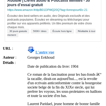
Audible | Livres audio & Podcasts illimités - 30
jours d'essai gratuit
https://www.amazon.fr/dp/B01DPWQ20Q?tag=livrespourt0c-21
Écoutez des best-sellers en audio, des Originals exclusifs et des
podcasts populaires. Écoutez en streaming ou téléchargez pour
profiter sur vos appareils préférés. Un titre premium de votre choix
chaque mois.
30 jours gratuits
500K+ titres
Écoute hors ligne
Résiliable à tout
moment
URL
:
L'autre vue
Auteur
:
Georges Eekhoud
Détails
:
Date de publication du livre: 1904
Ce roman de la fascination pour les bas-fonds â€“
la racaille, dirait-on aujourd'hui..., est la revolte
d'un ecrivain anticonformiste contre la bourgeoise
societe belge de la fin du XIXe siecle, qui lui
prefere les voyous, les sous-proletaires en haillons
et toute la societe d'en bas.
Laurent Paridael, jeune homme de bonne famille