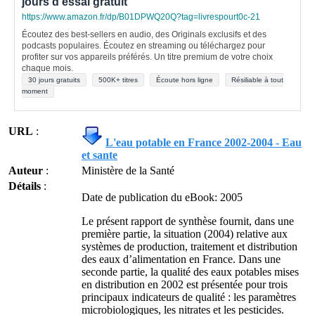
jours d'essai gratuit
https://www.amazon.fr/dp/B01DPWQ20Q?tag=livrespourt0c-21
Écoutez des best-sellers en audio, des Originals exclusifs et des
podcasts populaires. Écoutez en streaming ou téléchargez pour
profiter sur vos appareils préférés. Un titre premium de votre choix
chaque mois.
30 jours gratuits
500K+ titres
Écoute hors ligne
Résiliable à tout
moment
URL
:
L'eau potable en France 2002-2004 - Eau
et sante
Auteur
:
Ministère de la Santé
Détails
:
Date de publication du eBook: 2005
Le présent rapport de synthèse fournit, dans une
première partie, la situation (2004) relative aux
systèmes de production, traitement et distribution
des eaux d’alimentation en France. Dans une
seconde partie, la qualité des eaux potables mises
en distribution en 2002 est présentée pour trois
principaux indicateurs de qualité : les paramètres
microbiologiques, les nitrates et les pesticides.