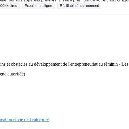
fiter sur vos appareils préférés. Un titre premium de votre choix chaqu
00K+ titres
Écoute hors ligne
Résiliable à tout moment
ins et obstacles au développement de l'entrepreneuriat au féminin - Les
igne autorisée)
eation et vie de l'entreprise