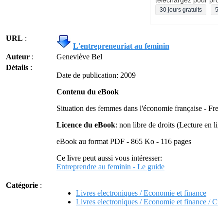
téléchargez pour pro
30 jours gratuits
5
URL
:
L'entrepreneuriat au feminin
Auteur
:
Geneviève Bel
Détails
:
Date de publication: 2009
Contenu du eBook
Situation des femmes dans l'économie française - Fre
Licence du eBook
: non libre de droits (Lecture en l
eBook au format PDF - 865 Ko - 116 pages
Ce livre peut aussi vous intéresser:
Entreprendre au feminin - Le guide
Catégorie
:
Livres electroniques / Economie et finance
Livres electroniques / Economie et finance / Cr