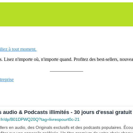
siliez à tout moment.
 Lisez n'importe où, n'importe quand. Profitez des best-sellers, nouveau
______________
treprise
s audio & Podcasts illimités - 30 jours d'essai gratuit
.fr/dp/B01DPWQ20Q?tag=livrespourt0c-21
lers en audio, des Originals exclusifs et des podcasts populaires. Éco