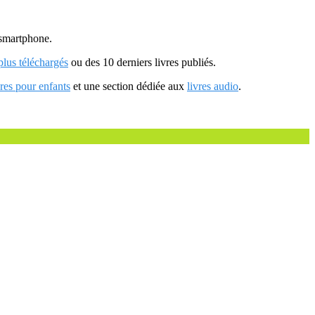
u smartphone.
 plus téléchargés
ou des 10 derniers livres publiés.
vres pour enfants
et une section dédiée aux
livres audio
.