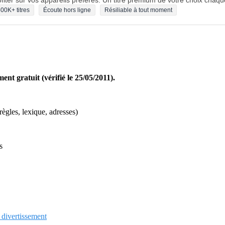
fiter sur vos appareils préférés. Un titre premium de votre choix chaqu
00K+ titres
Écoute hors ligne
Résiliable à tout moment
ent gratuit (vérifié le 25/05/2011).
 règles, lexique, adresses)
s
t divertissement