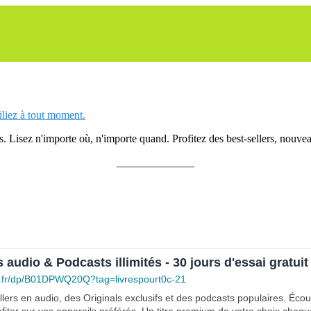
siliez à tout moment.
 Lisez n'importe où, n'importe quand. Profitez des best-sellers, nouveau
______________
s audio & Podcasts illimités - 30 jours d'essai gratuit
.fr/dp/B01DPWQ20Q?tag=livrespourt0c-21
lers en audio, des Originals exclusifs et des podcasts populaires. Éco