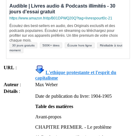
Audible | Livres audio & Podcasts illimités - 30
jours d'essai gratuit
https://www.amazon.fr/dp/B01DPWQ20Q?tag=livrespourt0c-21
Écoutez des best-sellers en audio, des Originals exclusifs et des
podcasts populaires. Écoutez en streaming ou téléchargez pour
profiter sur vos appareils préférés. Un titre premium de votre choix
chaque mois.
30 jours gratuits
500K+ titres
Écoute hors ligne
Résiliable à tout
moment
URL
:
L'ethique protestante et l'esprit du
capitalisme
Auteur
:
Max Weber
Détails
:
Date de publication du livre: 1904-1905
Table des matières
Avant-propos
CHAPITRE PREMIER. - Le problème