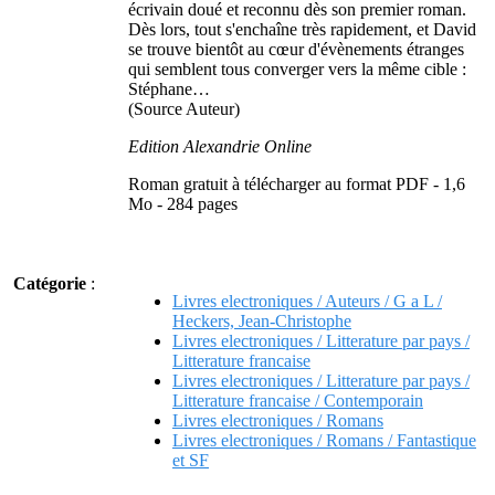
écrivain doué et reconnu dès son premier roman.
Dès lors, tout s'enchaîne très rapidement, et David
se trouve bientôt au cœur d'évènements étranges
qui semblent tous converger vers la même cible :
Stéphane…
(Source Auteur)
Edition Alexandrie Online
Roman gratuit à télécharger au format PDF - 1,6
Mo - 284 pages
Catégorie
:
Livres electroniques / Auteurs / G a L /
Heckers, Jean-Christophe
Livres electroniques / Litterature par pays /
Litterature francaise
Livres electroniques / Litterature par pays /
Litterature francaise / Contemporain
Livres electroniques / Romans
Livres electroniques / Romans / Fantastique
et SF