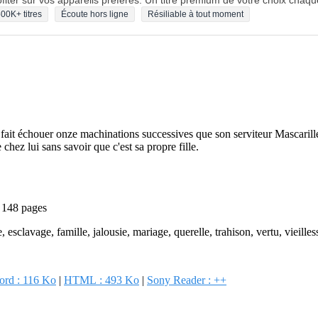
fiter sur vos appareils préférés. Un titre premium de votre choix chaqu
00K+ titres
Écoute hors ligne
Résiliable à tout moment
 fait échouer onze machinations successives que son serviteur Mascarill
chez lui sans savoir que c'est sa propre fille.
-
148 pages
sclavage, famille, jalousie, mariage, querelle, trahison, vertu, vieilles
ord : 116 Ko
|
HTML : 493 Ko
|
Sony Reader : ++