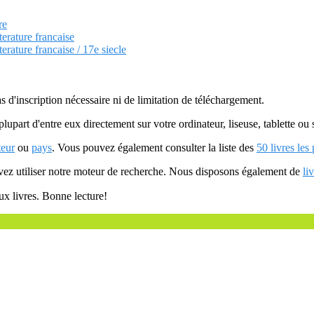
re
terature francaise
terature francaise / 17e siecle
as d'inscription nécessaire ni de limitation de téléchargement.
plupart d'entre eux directement sur votre ordinateur, liseuse, tablette o
teur
ou
pays
. Vous pouvez également consulter la liste des
50 livres les
uvez utiliser notre moteur de recherche. Nous disposons également de
li
ux livres. Bonne lecture!