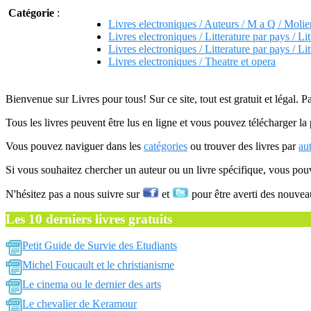
Catégorie
:
Livres electroniques / Auteurs / M a Q / Molie
Livres electroniques / Litterature par pays / Lit
Livres electroniques / Litterature par pays / Lit
Livres electroniques / Theatre et opera
Bienvenue sur Livres pour tous! Sur ce site, tout est gratuit et légal. P
Tous les livres peuvent être lus en ligne et vous pouvez télécharger la 
Vous pouvez naviguer dans les
catégories
ou trouver des livres par
au
Si vous souhaitez chercher un auteur ou un livre spécifique, vous po
N'hésitez pas a nous suivre sur
et
pour être averti des nouvea
Les 10 derniers livres gratuits
Petit Guide de Survie des Etudiants
Michel Foucault et le christianisme
Le cinema ou le dernier des arts
Le chevalier de Keramour