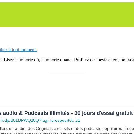
siliez à tout moment.
 Lisez n'importe où, n'importe quand. Profitez des best-sellers, nouveau
______________
s audio & Podcasts illimités - 30 jours d'essai gratuit
.fr/dp/B01DPWQ20Q?tag=livrespourt0c-21
lers en audio, des Originals exclusifs et des podcasts populaires. Éco