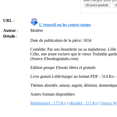
téléchargez pour pro
30 jours gratuits
5
URL
:
L'etourdi ou les contre-temps
Auteur
:
Molière
Détails
:
Date de publication de la pièce: 1654
Comédie: Par son étourderie ou sa maladresse, Lélie
Célie, une jeune esclave que le vieux Trufaldin garde 
(Source Ebooksgratuits.com)
Edition groupe Ebooks libres et gratuits
Livre gratuit à télécharger au format PDF - 314 Ko 
Thèmes abordés: amour, argent, dérision, domestique, e
Autres formats disponibles:
Mobipocket : 173 Ko
|
eReader : 113 Ko
|
Source W