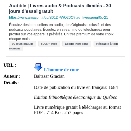
Audible | Livres audio & Podcasts illimités - 30
jours d'essai gratuit
https://www.amazon.fr/dp/B01DPWQ20Q?tag=livrespourt0c-21
Écoutez des best-sellers en audio, des Originals exclusifs et des
podcasts populaires. Écoutez en streaming ou téléchargez pour
profiter sur vos appareils préférés. Un titre premium de votre choix
chaque mois.
30 jours gratuits
500K+ titres
Écoute hors ligne
Résiliable à tout
moment
URL
:
L'homme de cour
Auteur
:
Baltasar Gracian
Détails
:
Date de publication du livre en français: 1684
Edition Bibliothèque électronique du Québec
Livre numérique gratuit à télécharger au format
PDF - 714 Ko - 257 pages