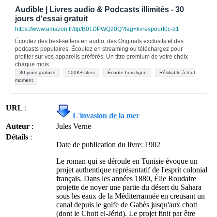
Audible | Livres audio & Podcasts illimités - 30
jours d'essai gratuit
https://www.amazon.fr/dp/B01DPWQ20Q?tag=livrespourt0c-21
Écoutez des best-sellers en audio, des Originals exclusifs et des
podcasts populaires. Écoutez en streaming ou téléchargez pour
profiter sur vos appareils préférés. Un titre premium de votre choix
chaque mois.
30 jours gratuits
500K+ titres
Écoute hors ligne
Résiliable à tout
moment
URL
:
L'invasion de la mer
Auteur
:
Jules Verne
Détails
:
Date de publication du livre: 1902
Le roman qui se déroule en Tunisie évoque un
projet authentique représentatif de l'esprit colonial
français. Dans les années 1880, Élie Roudaire
projette de noyer une partie du désert du Sahara
sous les eaux de la Méditerrannée en creusant un
canal depuis le golfe de Gabès jusqu'aux chott
(dont le Chott el-Jérid). Le projet finit par être