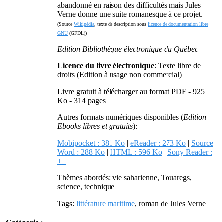
abandonné en raison des difficultés mais Jules
Verne donne une suite romanesque à ce projet.
(Source
Wikipédia
, texte de description sous
licence de documentation libre
GNU
(GFDL))
Edition Bibliothèque électronique du Québec
Licence du livre électronique
: Texte libre de
droits (Edition à usage non commercial)
Livre gratuit à télécharger au format PDF - 925
Ko - 314 pages
Autres formats numériques disponibles (
Edition
Ebooks libres et gratuits
):
Mobipocket : 381 Ko
|
eReader : 273 Ko
|
Source
Word : 288 Ko
|
HTML : 596 Ko
|
Sony Reader :
++
Thèmes abordés: vie saharienne, Touaregs,
science, technique
Tags:
littérature maritime
, roman de Jules Verne