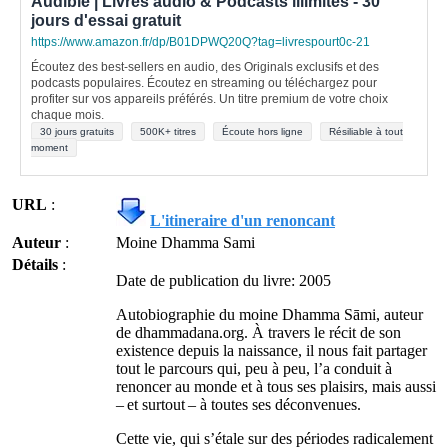
Audible | Livres audio & Podcasts illimités - 30
jours d'essai gratuit
https://www.amazon.fr/dp/B01DPWQ20Q?tag=livrespourt0c-21
Écoutez des best-sellers en audio, des Originals exclusifs et des
podcasts populaires. Écoutez en streaming ou téléchargez pour
profiter sur vos appareils préférés. Un titre premium de votre choix
chaque mois.
30 jours gratuits
500K+ titres
Écoute hors ligne
Résiliable à tout
moment
URL
:
L'itineraire d'un renoncant
Auteur
:
Moine Dhamma Sami
Détails
:
Date de publication du livre: 2005
Autobiographie du moine Dhamma Sāmi, auteur
de dhammadana.org. À travers le récit de son
existence depuis la naissance, il nous fait partager
tout le parcours qui, peu à peu, l’a conduit à
renoncer au monde et à tous ses plaisirs, mais aussi
– et surtout – à toutes ses déconvenues.
Cette vie, qui s’étale sur des périodes radicalement