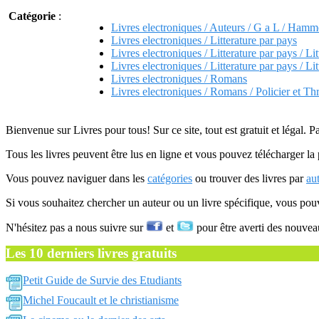
Catégorie
:
Livres electroniques / Auteurs / G a L / Hamme
Livres electroniques / Litterature par pays
Livres electroniques / Litterature par pays / Li
Livres electroniques / Litterature par pays / Li
Livres electroniques / Romans
Livres electroniques / Romans / Policier et Thr
Bienvenue sur Livres pour tous! Sur ce site, tout est gratuit et légal. P
Tous les livres peuvent être lus en ligne et vous pouvez télécharger la 
Vous pouvez naviguer dans les
catégories
ou trouver des livres par
au
Si vous souhaitez chercher un auteur ou un livre spécifique, vous po
N'hésitez pas a nous suivre sur
et
pour être averti des nouvea
Les 10 derniers livres gratuits
Petit Guide de Survie des Etudiants
Michel Foucault et le christianisme