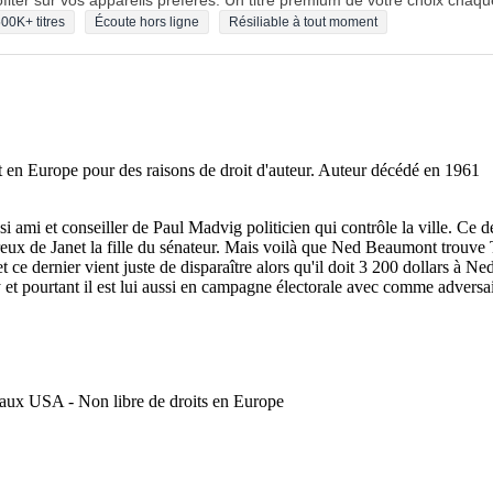
fiter sur vos appareils préférés. Un titre premium de votre choix chaqu
00K+ titres
Écoute hors ligne
Résiliable à tout moment
nt en Europe pour des raisons de droit d'auteur. Auteur décédé en 1961
i ami et conseiller de Paul Madvig politicien qui contrôle la ville. Ce 
ureux de Janet la fille du sénateur. Mais voilà que Ned Beaumont trouve 
 ce dernier vient juste de disparaître alors qu'il doit 3 200 dollars à 
nry et pourtant il est lui aussi en campagne électorale avec comme adver
t aux USA - Non libre de droits en Europe