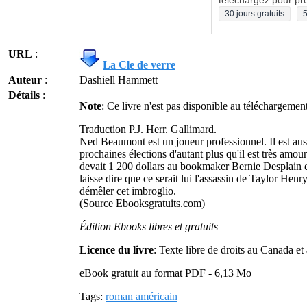
téléchargez pour pro
30 jours gratuits
5
URL
:
La Cle de verre
Auteur
:
Dashiell Hammett
Détails
:
Note
: Ce livre n'est pas disponible au téléchargeme
Traduction P.J. Herr. Gallimard.
Ned Beaumont est un joueur professionnel. Il est auss
prochaines élections d'autant plus qu'il est très amo
devait 1 200 dollars au bookmaker Bernie Desplain et
laisse dire que ce serait lui l'assassin de Taylor He
démêler cet imbroglio.
(Source Ebooksgratuits.com)
Édition Ebooks libres et gratuits
Licence du livre
: Texte libre de droits au Canada e
eBook gratuit au format PDF - 6,13 Mo
Tags:
roman américain