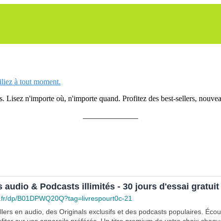
siliez à tout moment.
 Lisez n'importe où, n'importe quand. Profitez des best-sellers, nouveau
______________
s audio & Podcasts illimités - 30 jours d'essai gratuit
.fr/dp/B01DPWQ20Q?tag=livrespourt0c-21
lers en audio, des Originals exclusifs et des podcasts populaires. Éco