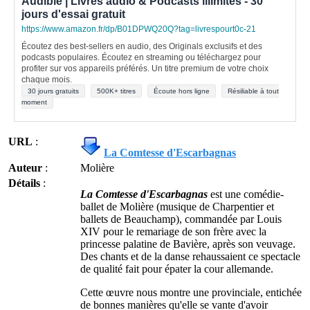
Audible | Livres audio & Podcasts illimités - 30
jours d'essai gratuit
https://www.amazon.fr/dp/B01DPWQ20Q?tag=livrespourt0c-21
Écoutez des best-sellers en audio, des Originals exclusifs et des
podcasts populaires. Écoutez en streaming ou téléchargez pour
profiter sur vos appareils préférés. Un titre premium de votre choix
chaque mois.
30 jours gratuits
500K+ titres
Écoute hors ligne
Résiliable à tout
moment
URL
:
La Comtesse d'Escarbagnas
Auteur
:
Molière
Détails
:
La Comtesse d'Escarbagnas
est une comédie-
ballet de Molière (musique de Charpentier et
ballets de Beauchamp), commandée par Louis
XIV pour le remariage de son frère avec la
princesse palatine de Bavière, après son veuvage.
Des chants et de la danse rehaussaient ce spectacle
de qualité fait pour épater la cour allemande.
Cette œuvre nous montre une provinciale, entichée
de bonnes manières qu'elle se vante d'avoir