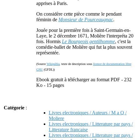
apprises à Paris.
On considère cette pièce comme le pendant
féminin de
Monsieur de Pourceaugnac
.
Jouée pour la première fois à Saint-Germain-en-
Laye, le 2 décembre 1671, Molière l'interpréta 20
fois. Hormis
Le Bourgeois gentilhomme
, c'est la
comédie-ballet de Molière qui fut la plus souvent
représentée.
(Source
Wikipédia
, texte de description sous
licence de documentation libre
GNU
(GFDL))
Ebook gratuit à télécharger au format PDF - 232
Ko - 15 pages
Catégorie
:
Livres electroniques / Auteurs / M a Q /
Moliere
Livres electroniques / Litterature par pays /
Litterature francaise
Livres electroniques / Litterature par pays /