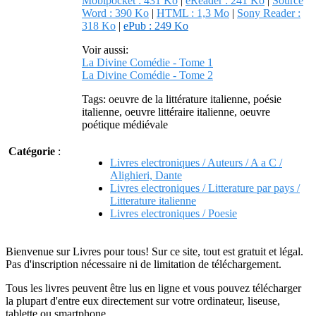
Mobipocket : 431 Ko
|
eReader : 241 Ko
|
Source
Word : 390 Ko
|
HTML : 1,3 Mo
|
Sony Reader :
318 Ko
|
ePub : 249 Ko
Voir aussi:
La Divine Comédie - Tome 1
La Divine Comédie - Tome 2
Tags: oeuvre de la littérature italienne, poésie
italienne, oeuvre littéraire italienne, oeuvre
poétique médiévale
Catégorie
:
Livres electroniques / Auteurs / A a C /
Alighieri, Dante
Livres electroniques / Litterature par pays /
Litterature italienne
Livres electroniques / Poesie
Bienvenue sur Livres pour tous! Sur ce site, tout est gratuit et légal.
Pas d'inscription nécessaire ni de limitation de téléchargement.
Tous les livres peuvent être lus en ligne et vous pouvez télécharger
la plupart d'entre eux directement sur votre ordinateur, liseuse,
tablette ou smartphone.