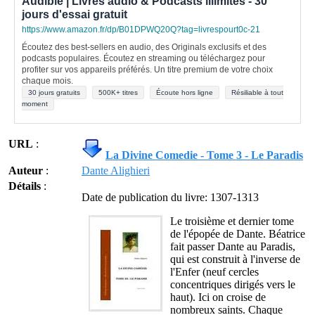
Audible | Livres audio & Podcasts illimités - 30
jours d'essai gratuit
https://www.amazon.fr/dp/B01DPWQ20Q?tag=livrespourt0c-21
Écoutez des best-sellers en audio, des Originals exclusifs et des
podcasts populaires. Écoutez en streaming ou téléchargez pour
profiter sur vos appareils préférés. Un titre premium de votre choix
chaque mois.
30 jours gratuits
500K+ titres
Écoute hors ligne
Résiliable à tout
moment
URL
:
La Divine Comedie - Tome 3 - Le Paradis
Auteur
:
Dante Alighieri
Détails
:
Date de publication du livre: 1307-1313
Le troisième et dernier tome
de l'épopée de Dante. Béatrice
fait passer Dante au Paradis,
qui est construit à l'inverse de
l'Enfer (neuf cercles
concentriques dirigés vers le
haut). Ici on croise de
nombreux saints. Chaque